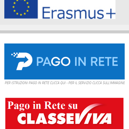
PER ISTRUZIONI PAGO IN RETE CLICCA QUI - PER IL SERVIZIO CLICCA SULL'IMMAGINE