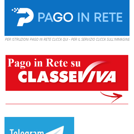
PER ISTRUZIONI PAGO IN RETE CLICCA QUI - PER IL SERVIZIO CLICCA SULL'IMMAGINE