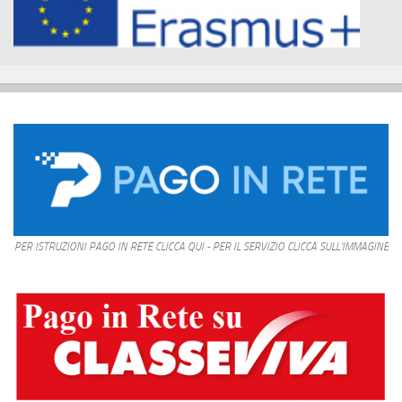
PER ISTRUZIONI PAGO IN RETE CLICCA QUI - PER IL SERVIZIO CLICCA SULL'IMMAGINE