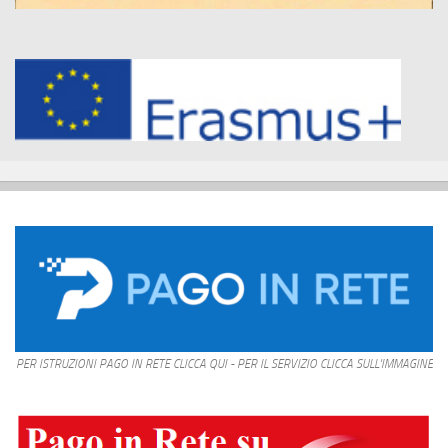
PER ISTRUZIONI PAGO IN RETE CLICCA QUI - PER IL SERVIZIO CLICCA SULL'IMMAGINE