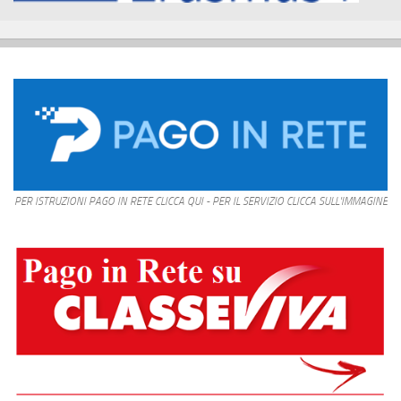
PER ISTRUZIONI PAGO IN RETE CLICCA QUI - PER IL SERVIZIO CLICCA SULL'IMMAGINE