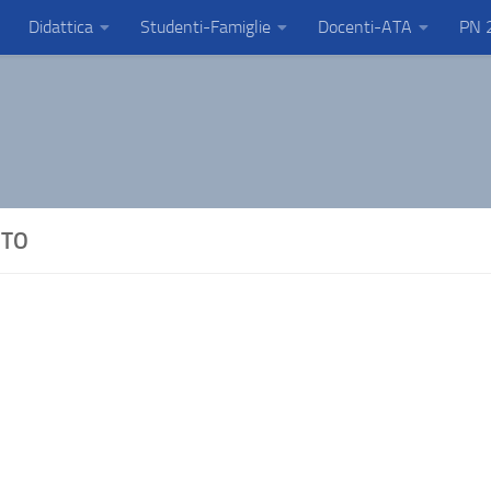
Didattica
Studenti-Famiglie
Docenti-ATA
PN 
UTO