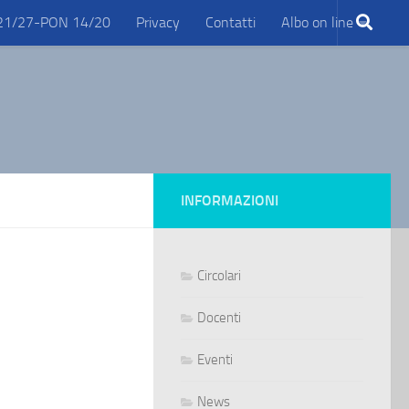
21/27-PON 14/20
Privacy
Contatti
Albo on line
INFORMAZIONI
Circolari
Docenti
Eventi
News