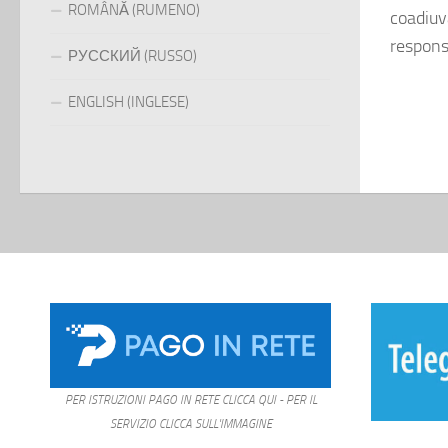
ROMÂNĂ (RUMENO)
coadiuva
responsa
РУССКИЙ (RUSSO)
ENGLISH (INGLESE)
PER ISTRUZIONI PAGO IN RETE CLICCA QUI - PER IL
SERVIZIO CLICCA SULL'IMMAGINE