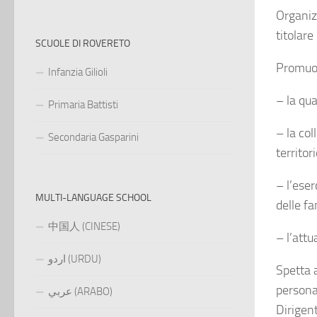
Organizz
titolare
SCUOLE DI ROVERETO
Promuov
Infanzia Gilioli
– la qua
Primaria Battisti
– la col
Secondaria Gasparini
territori
– l’eser
MULTI-LANGUAGE SCHOOL
delle fa
中国人 (CINESE)
– l’attu
اردو (URDU)
Spetta a
persona
عربي (ARABO)
Dirigent