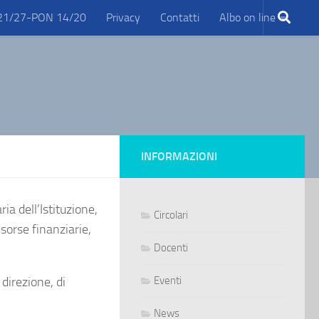
21/27-PON 14/20
Privacy
Contatti
Albo on line
INFORMAZIONI
a dell’Istituzione,
Circolari
sorse finanziarie,
Docenti
 direzione, di
Eventi
News