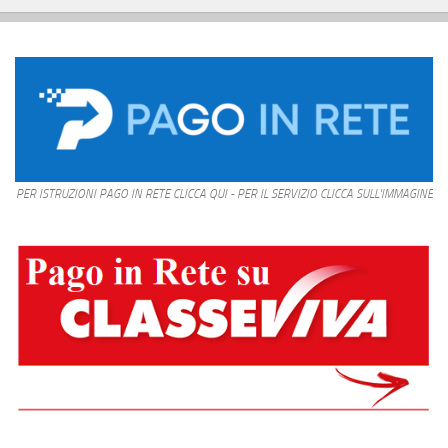
PER ISTRUZIONI PAGO IN RETE CLICCA QUI - PER IL SERVIZIO CLICCA SULL'IMMAGINE