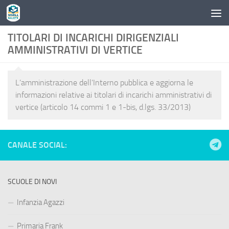
Skip to content
TITOLARI DI INCARICHI DIRIGENZIALI
AMMINISTRATIVI DI VERTICE
L’amministrazione dell’Interno pubblica e aggiorna le
informazioni relative ai titolari di incarichi amministrativi di
vertice (articolo 14 commi 1 e 1-bis, d.lgs. 33/2013)
CANALE SOCIAL:
SCUOLE DI NOVI
Infanzia Agazzi
Primaria Frank