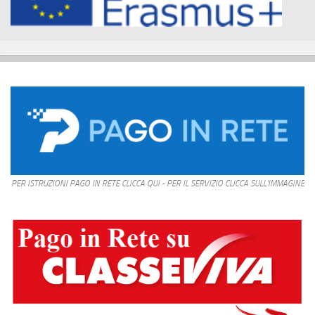
PER ISTRUZIONI PAGO IN RETE CLICCA QUI - PER IL SERVIZIO CLICCA SULL'IMMAGINE