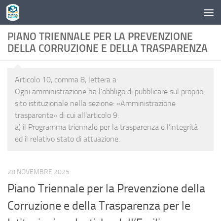
Skip to content
PIANO TRIENNALE PER LA PREVENZIONE
DELLA CORRUZIONE E DELLA TRASPARENZA
Articolo 10, comma 8, lettera a
Ogni amministrazione ha l’obbligo di pubblicare sul proprio
sito istituzionale nella sezione: «Amministrazione
trasparente» di cui all’articolo 9:
a) il Programma triennale per la trasparenza e l’integrità
ed il relativo stato di attuazione.
28 NOVEMBRE 2025
Piano Triennale per la Prevenzione della
Corruzione e della Trasparenza per le