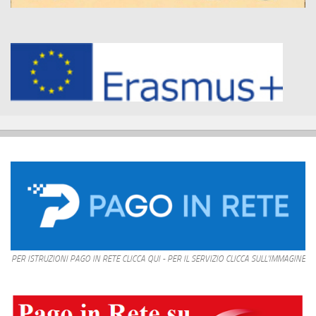
PER ISTRUZIONI PAGO IN RETE CLICCA QUI - PER IL SERVIZIO CLICCA SULL'IMMAGINE