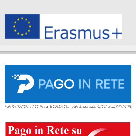
PER ISTRUZIONI PAGO IN RETE CLICCA QUI - PER IL SERVIZIO CLICCA SULL'IMMAGINE