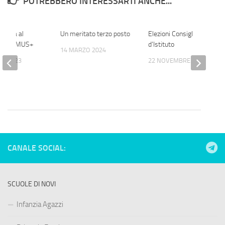
POTREBBERO INTERESSARTI ANCHE...
elativa al
Un meritato terzo posto
Elezioni Consiglio
o ERASMUS+
d’Istituto
14 MARZO 2024
IO 2023
22 NOVEMBRE 2022
CANALE SOCIAL:
SCUOLE DI NOVI
Infanzia Agazzi