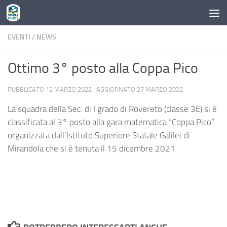
Skip to content
EVENTI
/
NEWS
Ottimo 3° posto alla Coppa Pico
PUBBLICATO
12 MARZO 2022
· AGGIORNATO
27 MARZO 2022
La squadra della Sec. di I grado di Rovereto (classe 3E) si è
classificata al 3° posto alla gara matematica “Coppa Pico”
organizzata dall’Istituto Superiore Statale Galilei di
Mirandola che si è tenuta il 15 dicembre 2021