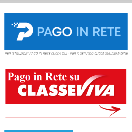
PER ISTRUZIONI PAGO IN RETE CLICCA QUI - PER IL SERVIZIO CLICCA SULL'IMMAGINE